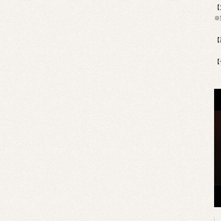
【
※
【
【