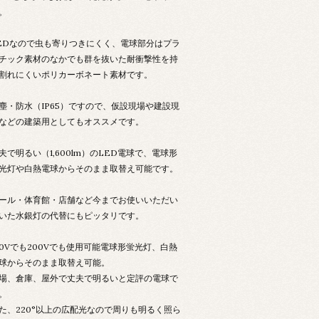
。
EDなので虫も寄りつきにくく、電球部分はプラ
チック素材のなかでも群を抜いた耐衝撃性を持
割れにくいポリカーボネート素材です。
塵・防水（IP65）ですので、仮設現場や建設現
などの建築用としてもオススメです。
夫で明るい（1,600lm）のLED電球で、電球形
光灯や白熱電球からそのまま取替え可能です。
ール・体育館・店舗など今までお使いいただい
いた水銀灯の代替にもピッタリです。
00Vでも200Vでも使用可能電球形蛍光灯、白熱
球からそのまま取替え可能。
場、倉庫、屋外で丈夫で明るいと定評の電球で
。
た、220°以上の広配光なので周りも明るく照ら