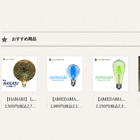
おすすめ商品
【HANABI】 LED電球 花火 100V E26 HNB-G125 大玉 3D ボール型
【AMEDAMA】 フィラメントLED電球 100V E17 FLDC-G45/B ソーダブルー 青 小型 ボール型
【AMEDAMA】 フィラメントLED電球 100V E26 FLDC-ST64/G メロングリーン 緑 ST型 なす型
2,500円(税込2,750円)
1,980円(税込2,178円)
2,150円(税込2,365円)