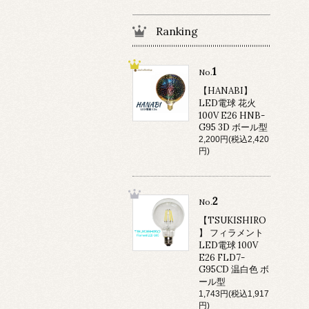
Ranking
1
No.
【HANABI】
LED電球 花火
100V E26 HNB-
G95 3D ボール型
2,200円(税込2,420
円)
2
No.
【TSUKISHIRO
】 フィラメント
LED電球 100V
E26 FLD7-
G95CD 温白色 ボ
ール型
1,743円(税込1,917
円)