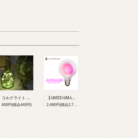
コルクライト ボトルライト LED 電池付 bottlelight
【AMEDAMA】 フィラメントLED電球 100V E26 FLDF-G95/P モモピンク 桃 フロストガラス ボール型
400円(税込440円)
2,490円(税込2,739円)