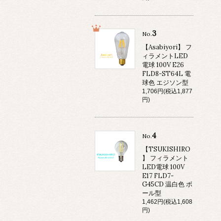
3
No.
【Asabiyori】 フ
ィラメントLED
電球 100V E26
FLD8-ST64L 電
球色 エジソン型
1,706円(税込1,877
円)
4
No.
【TSUKISHIRO
】 フィラメント
LED電球 100V
E17 FLD7-
G45CD 温白色 ボ
ール型
1,462円(税込1,608
円)