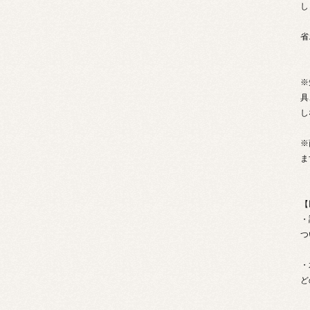
し
省
※
具
し
※
ま
【
・
つ
・
ど