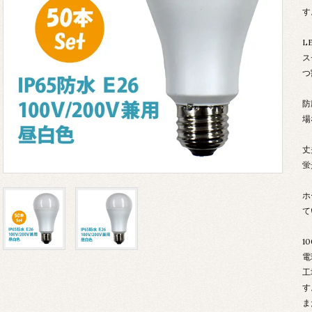
す
L
ス
つ
防
場
丈
蛍
ホ
て
1
電
工
す
ま