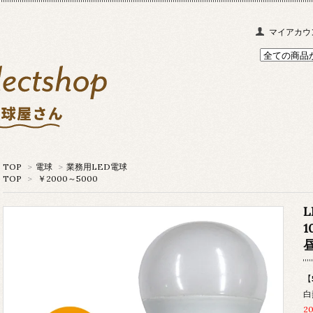
マイアカウ
TOP
>
電球
>
業務用LED電球
TOP
>
￥2000～5000
1
昼
【
白
2