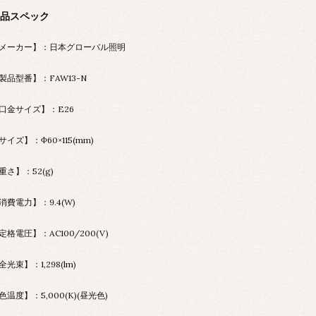
品スペック
メーカー】：日本グローバル照明
製品型番】：FAW13-N
口金サイズ】：E26
サイズ】：Φ60×115(mm)
重さ】：52(g)
消費電力】：9.4(W)
定格電圧】：AC100/200(V)
全光束】：1,298(lm)
色温度】：5,000(K)(昼光色)