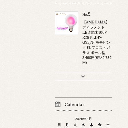
5
No.
【AMEDAMA】
フィラメント
LED電球 100V
E26 FLDF-
G95/P モモピン
ク 桃 フロストガ
ラス ボール型
2,490円(税込2,739
円)
Calendar
2026年8月
日
月
火
水
木
金
土