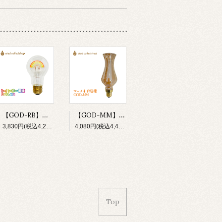
【GOD-RB】新商品 おしゃれ電球 LED電球 GOD-RB 虹 レインボー 電球 E26 照明 イベント パーティ 店舗 カフェ 内装 気分転換 プレゼント ギフト
【GOD-MM】LED電球 マーメイド まるで人魚の様なしなやかなカーブの美しい電球。ゴージャスでエレガントな空間づくりにおすすめなおしゃれ電球です。
3,830円(税込4,213円)
4,080円(税込4,488円)
Top