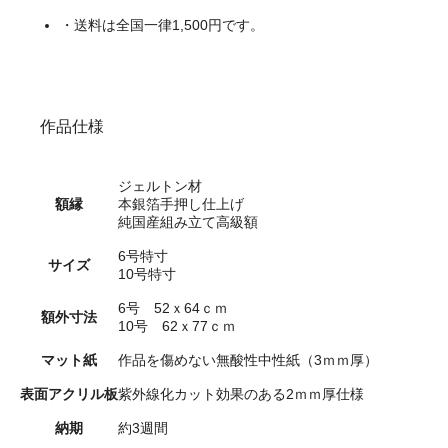
・送料は全国一律1,500円です。
作品仕様
ジェルトン材
額縁
本銀箔手押し仕上げ
純国産組み立て高級額
6号特寸
サイズ
10号特寸
6号 52ｘ64ｃｍ
額外寸法
10号 62ｘ77ｃｍ
マット紙
作品を傷めない無酸性中性紙（3ｍｍ厚）
表面アクリル板
紫外線化カット効果のある2ｍｍ厚仕様
納期
約3週間