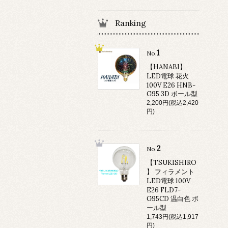
Ranking
1
No.
【HANABI】
LED電球 花火
100V E26 HNB-
G95 3D ボール型
2,200円(税込2,420
円)
2
No.
【TSUKISHIRO
】 フィラメント
LED電球 100V
E26 FLD7-
G95CD 温白色 ボ
ール型
1,743円(税込1,917
円)