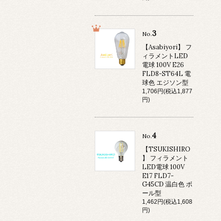
3
No.
【Asabiyori】 フ
ィラメントLED
電球 100V E26
FLD8-ST64L 電
球色 エジソン型
1,706円(税込1,877
円)
4
No.
【TSUKISHIRO
】 フィラメント
LED電球 100V
E17 FLD7-
G45CD 温白色 ボ
ール型
1,462円(税込1,608
円)