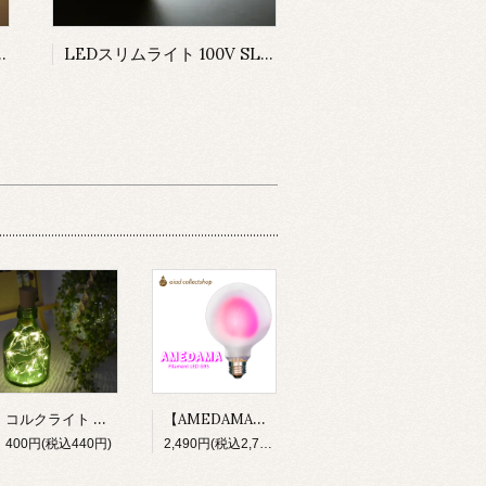
LED-F60L 電球色 60W型
LEDスリムライト 100V SLED-F60D 昼光色 60W型
コルクライト ボトルライト LED 電池付 bottlelight
【AMEDAMA】 フィラメントLED電球 100V E26 FLDF-G95/P モモピンク 桃 フロストガラス ボール型
400円(税込440円)
2,490円(税込2,739円)