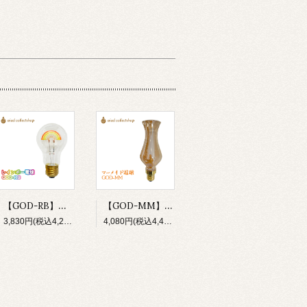
【GOD-RB】新商品 おしゃれ電球 LED電球 GOD-RB 虹 レインボー 電球 E26 照明 イベント パーティ 店舗 カフェ 内装 気分転換 プレゼント ギフト
【GOD-MM】LED電球 マーメイド まるで人魚の様なしなやかなカーブの美しい電球。ゴージャスでエレガントな空間づくりにおすすめなおしゃれ電球です。
3,830円(税込4,213円)
4,080円(税込4,488円)