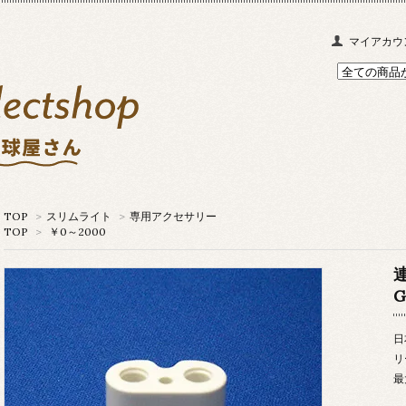
マイアカウ
TOP
>
スリムライト
>
専用アクセサリー
TOP
>
￥0～2000
G
日
リ
最