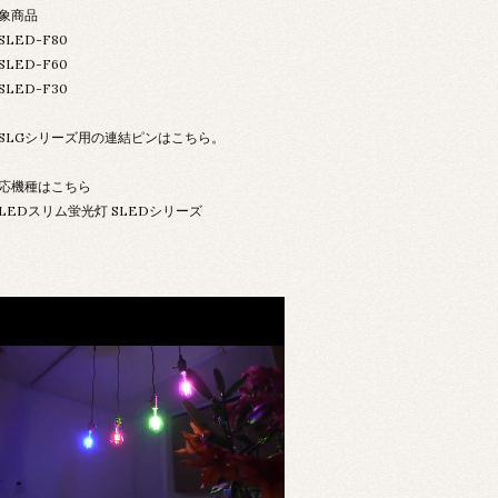
象商品
SLED-F80
SLED-F60
SLED-F30
SLGシリーズ用の連結ピンは
こちら
。
応機種はこちら
LEDスリム蛍光灯 SLEDシリーズ