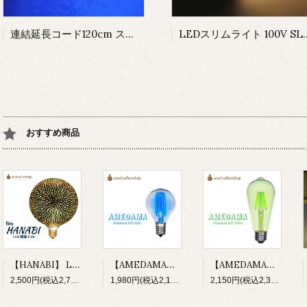
連結延長コード120cm スリム蛍光灯器具専用 GKS-120
LEDスリムライト 100V S
おすすめ商品
【HANABI】 LED電球 花火 100V E26 HNB-G125 大玉 3D ボール型
【AMEDAMA】 フィラメントLED電球 100V E17 FLDC-G45/B ソーダブルー 青 小型 ボール型
【AMEDAMA】 フィラメントLED電球 100V E26 FLDC-ST64/G メロングリーン 緑 ST型 なす型
2,500円(税込2,750円)
1,980円(税込2,178円)
2,150円(税込2,365円)