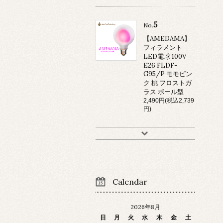
5
No.
【AMEDAMA】
フィラメント
LED電球 100V
E26 FLDF-
G95/P モモピン
ク 桃 フロストガ
ラス ボール型
2,490円(税込2,739
円)
Calendar
2026年8月
日
月
火
水
木
金
土