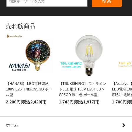
検索
売れ筋商品
【HANABI】 LED電球 花火
【TSUKISHIRO】 フィラメン
【Asabiyo
100V E26 HNB-G95 3D ボー
トLED電球 100V E26 FLD7-
LED電球 100
ル型
G95CD 温白色 ボール型
ST64L 電
2,200円(税込2,420円)
1,743円(税込1,917円)
1,706円(
ホーム