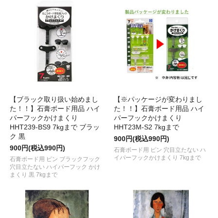
【ブラック取り扱い始めまし
【※パッケージが変わりまし
た！！】石膏ボード用品 ハイ
た！！】石膏ボード用品 ハイ
パーフックかけまくり
パーフックかけまくり
HHT239-BS9 7kgまで ブラッ
HHT23M-S2 7kgまで
ク 黒
900円(税込990円)
900円(税込990円)
石膏ボード用 ピン 穴目立たない ハ
イパーフックかけまくり 7kgまで
石膏ボード用 ピン ブラックフック
穴目立たない ハイパーフック かけ
まくり 黒 7kgまで