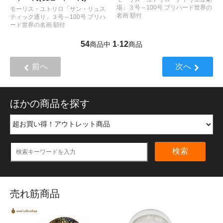
場」３号～100号 プリハード世界の
モーリス・ユトリロ「サン・リュス
名画 額付
ティック通り」３号～100号 プリハ
ード世界の名画 額付
54
1
12
商品中
-
商品
前へ
次へ
ほかの商品を探す
検索
売れ筋商品