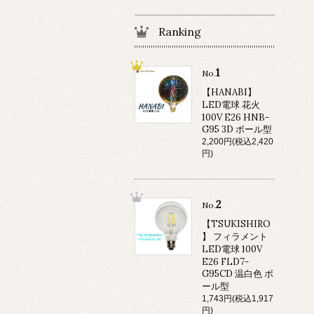
Ranking
1
No.
【HANABI】
LED電球 花火
100V E26 HNB-
G95 3D ボール型
2,200円(税込2,420
円)
2
No.
【TSUKISHIRO
】 フィラメント
LED電球 100V
E26 FLD7-
G95CD 温白色 ボ
ール型
1,743円(税込1,917
円)