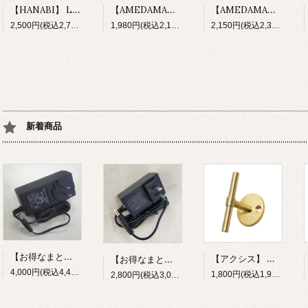
【HANABI】 LED電球 花火 100V E26 HNB-G125 大玉 3D ボール型
【AMEDAMA】 フィラメントLED電球 100V E17 FLDC-G45/B ソーダブルー 青 小型 ボール型
【AMEDAMA】 フィラメントLED電球 100V E26 FLDC-ST64/G メロングリーン 緑 ST型 なす型
2,500円(税込2,750円)
1,980円(税込2,178円)
2,150円(税込2,365円)
新着商品
【お得なまとめ買い15個セット】 ACアダプター（12V/1A）ACアダプター（12V/2A）
【アクシス】 ハンドル2wayフック 真鍮 HS3728
【お得なまとめ買い15個セット】 ACアダプター（12V/1A）
4,000円(税込4,400円)
1,800円(税込1,980円)
2,800円(税込3,080円)