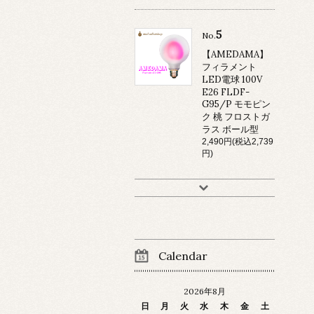
5
No.
【AMEDAMA】
フィラメント
LED電球 100V
E26 FLDF-
G95/P モモピン
ク 桃 フロストガ
ラス ボール型
2,490円(税込2,739
円)
Calendar
2026年8月
日
月
火
水
木
金
土