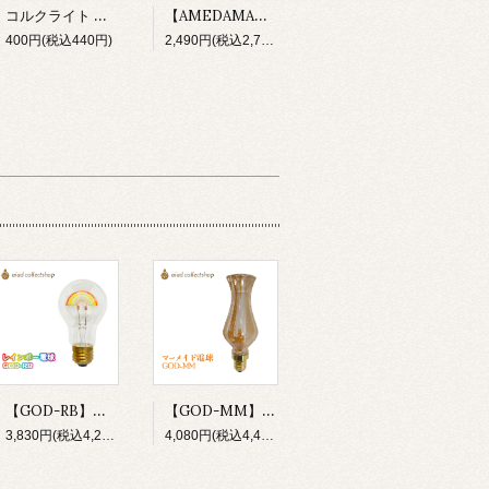
コルクライト ボトルライト LED 電池付 bottlelight
【AMEDAMA】 フィラメントLED電球 100V E26 FLDF-G95/P モモピンク 桃 フロストガラス ボール型
400円(税込440円)
2,490円(税込2,739円)
【GOD-RB】新商品 おしゃれ電球 LED電球 GOD-RB 虹 レインボー 電球 E26 照明 イベント パーティ 店舗 カフェ 内装 気分転換 プレゼント ギフト
【GOD-MM】LED電球 マーメイド まるで人魚の様なしなやかなカーブの美しい電球。ゴージャスでエレガントな空間づくりにおすすめなおしゃれ電球です。
3,830円(税込4,213円)
4,080円(税込4,488円)