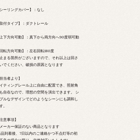
シーリングカバー】：なし
取付タイプ】：ダクトレール
上下方向可動】：真下から両方向へ90度弱可動
回転方向可動】：左右回転180度
止まる箇所がございますので、それ以上は回さ
いでください、破損の原因となります
担当者より】
イティングレール上に自由に配置でき、照射角
も自在なので、理想の空間を演出できます。 シ
プルなデザインでどのようなシーンにも調和し
す。
注意事項】
メーカー保証のない商品となります
商品到着後、7日以内のご連絡かつ不点灯等の初