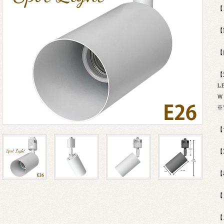
【
【
【
【
L
Ｗ
※
【
【
【
【
【