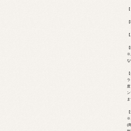
【
【
【
【
※
な
【
ラ
度
ン
ま
【
※
(