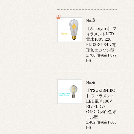
3
No.
【Asabiyori】 フ
ィラメントLED
電球 100V E26
FLD8-ST64L 電
球色 エジソン型
1,706円(税込1,877
円)
4
No.
【TSUKISHIRO
】 フィラメント
LED電球 100V
E17 FLD7-
G45CD 温白色 ボ
ール型
1,462円(税込1,608
円)