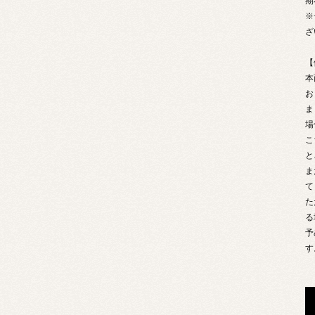
期
※
ざ
【
本
お
ま
場
こ
と
ま
て
た
る
予
す