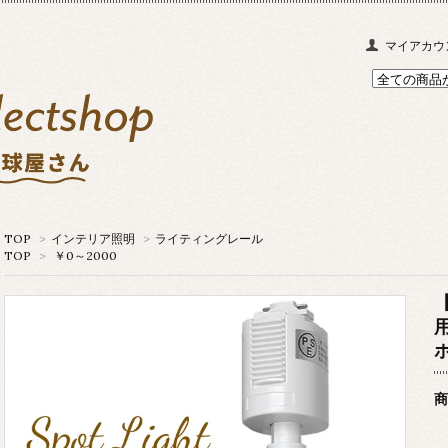
マイアカウ
TOP
>
インテリア照明
>
ライティングレール
TOP
>
￥0～2000
用
商