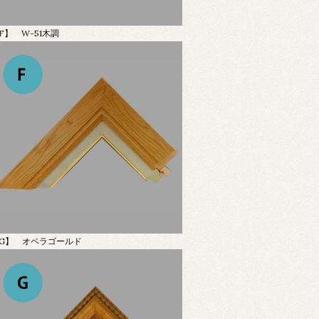
F】 W-51木調
G】 オペラゴールド