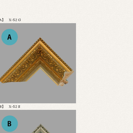
A】 X-52 G
B】 X-52 S