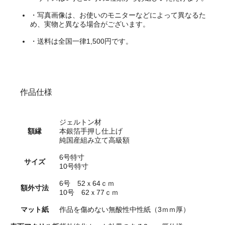
・写真画像は、お使いのモニターなどによって異なるた
め、実物と異なる場合がございます。
・送料は全国一律1,500円です。
作品仕様
ジェルトン材
額縁
本銀箔手押し仕上げ
純国産組み立て高級額
6号特寸
サイズ
10号特寸
6号 52ｘ64ｃｍ
額外寸法
10号 62ｘ77ｃｍ
マット紙
作品を傷めない無酸性中性紙（3ｍｍ厚）