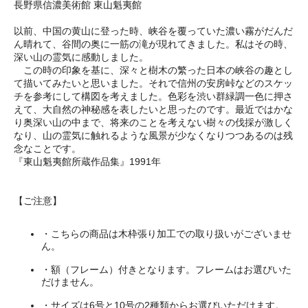
長野県信濃美術館 東山魁夷館
以前、中国の黄山に登った時、峡谷を覆っていた濃い霧がだんだ
ん晴れて、谷間の奥に一筋の滝が現れてきました。私はその時、
深い山の霊気に感動しました。
この時の印象を基に、深々と樹木の繁った日本の峡谷の趣とし
て描いてみたいと思いました。それで信州の安房峠などのスケッ
チを参考にして構図を考えました。色彩を渋い群緑調一色に押さ
えて、大自然の神秘感を表したいと思ったのです。最近ではかな
り奥深い山の中まで、将来のことを考えない樹々の伐採が激しく
なり、山の霊気に触れるような風景が少なくなりつつあるのは残
念なことです。
『東山魁夷館所蔵作品集』1991年
【ご注意】
・こちらの商品は木枠張り加工での取り扱いがございませ
ん。
・額（フレーム）付きとなります。フレームはお選びいた
だけません。
・サイズは6号と10号の2種類からお選びいただけます。