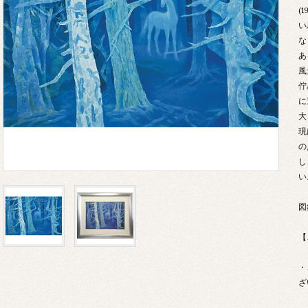
(
い
な
あ
風
佇
に
大
現
の
し
い
図
【
・
ざ