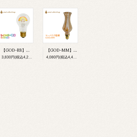
【GOD-RB】新商品 おしゃれ電球 LED電球 GOD-RB 虹 レインボー 電球 E26 照明 イベント パーティ 店舗 カフェ 内装 気分転換 プレゼント ギフト
【GOD-MM】LED電球 マーメイド まるで人魚の様なしなやかなカーブの美しい電球。ゴージャスでエレガントな空間づくりにおすすめなおしゃれ電球です。
3,830円(税込4,213円)
4,080円(税込4,488円)