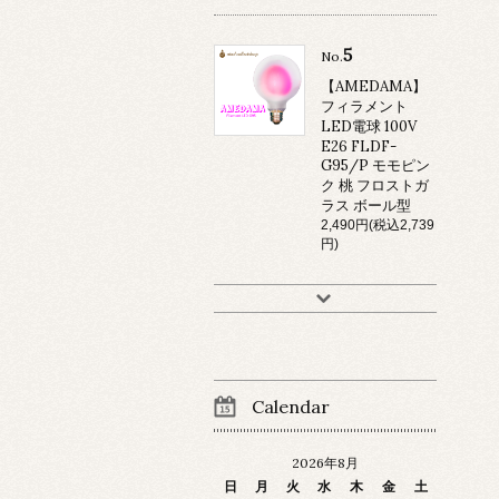
5
No.
【AMEDAMA】
フィラメント
LED電球 100V
E26 FLDF-
G95/P モモピン
ク 桃 フロストガ
ラス ボール型
2,490円(税込2,739
円)
Calendar
2026年8月
日
月
火
水
木
金
土