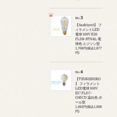
3
No.
【Asabiyori】 フ
ィラメントLED
電球 100V E26
FLD8-ST64L 電
球色 エジソン型
1,706円(税込1,877
円)
4
No.
【TSUKISHIRO
】 フィラメント
LED電球 100V
E17 FLD7-
G45CD 温白色 ボ
ール型
1,462円(税込1,608
円)