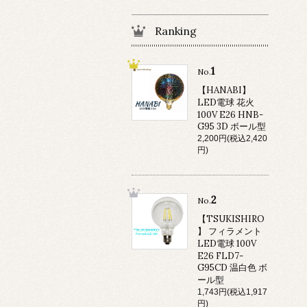
Ranking
1
No.
【HANABI】
LED電球 花火
100V E26 HNB-
G95 3D ボール型
2,200円(税込2,420
円)
2
No.
【TSUKISHIRO
】 フィラメント
LED電球 100V
E26 FLD7-
G95CD 温白色 ボ
ール型
1,743円(税込1,917
円)