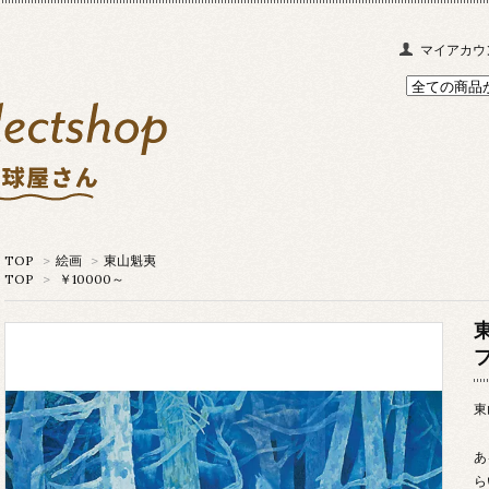
マイアカウ
TOP
>
絵画
>
東山魁夷
TOP
>
￥10000～
東
あ
ら