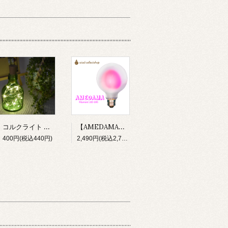
コルクライト ボトルライト LED 電池付 bottlelight
【AMEDAMA】 フィラメントLED電球 100V E26 FLDF-G95/P モモピンク 桃 フロストガラス ボール型
400円(税込440円)
2,490円(税込2,739円)