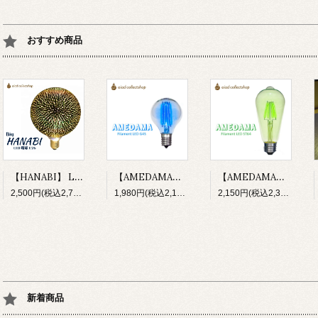
おすすめ商品
【HANABI】 LED電球 花火 100V E26 HNB-G125 大玉 3D ボール型
【AMEDAMA】 フィラメントLED電球 100V E17 FLDC-G45/B ソーダブルー 青 小型 ボール型
【AMEDAMA】 フィラメントLED電球 100V E26 FLDC-ST64/G メロングリーン 緑 ST型 なす型
2,500円(税込2,750円)
1,980円(税込2,178円)
2,150円(税込2,365円)
新着商品