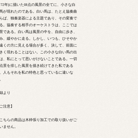
1972年)に描いた18点の風景の全てに、小さな白
馬が現れたのである。白い馬は、たとえ協奏曲
らば、独奏楽器による主題であり、その変奏で
る。協奏する相手のオーケストラは、ここでは
景である。白い馬は風景の中を、自由に歩き、
み、緩やかに走る。しかし、いつも、ひそやか
遠くの方に見える場合が多く、決して、前面に
きく現れることはない。この小さな白い馬の出
は、私にとって思いがけないことである。一切
点景を排した風景を描き続けてきた私である
、人もそれを私の特色と思っているに違いな
。
録より
ご注意】
こちらの商品は木枠張り加工での取り扱いがご
いません。