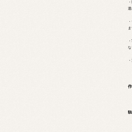
・
選
・
ま
・
な
・
作
額