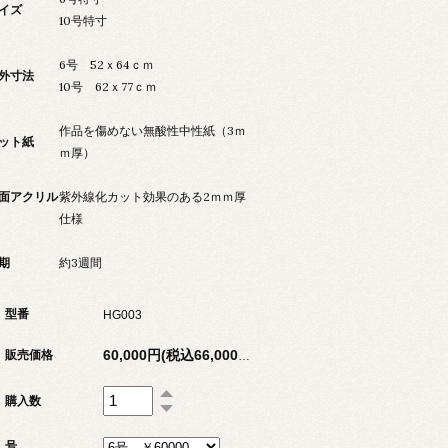
イズ
10号特寸
6号 52ｘ64ｃｍ
外寸法
10号 62ｘ77ｃｍ
作品を傷めない無酸性中性紙（3ｍ
ット紙
ｍ厚）
面アクリル
紫外線化カット効果のある2ｍｍ厚
仕様
期
約3週間
型番
HG003
販売価格
60,000円(税込66,000円)
購入数
号