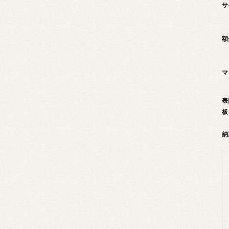
サ
額
マ
表
板
納